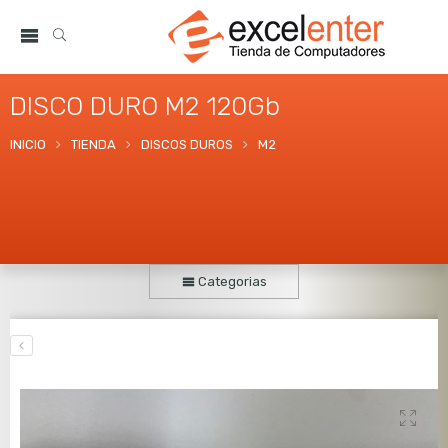
DISCO DURO M2 120Gb
INICIO
TIENDA
DISCOS DUROS
M2
Categorias