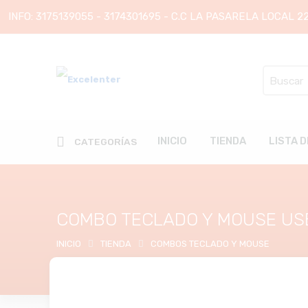
INFO:
3175139055
-
3174301695
- C.C LA PASARELA LOCAL 2
Search
here
INICIO
TIENDA
LISTA 
CATEGORÍAS
COMBO TECLADO Y MOUSE US
INICIO
TIENDA
COMBOS TECLADO Y MOUSE